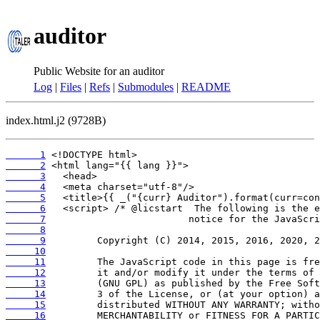
auditor
Public Website for an auditor
Log
|
Files
|
Refs
|
Submodules
|
README
index.html.j2 (9728B)
      1
      2
      3
      4
      5
      6
      7
      8
      9
     10
     11
     12
     13
     14
     15
     16