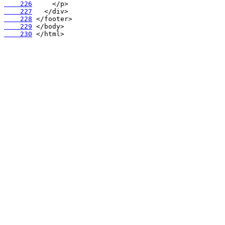
    226
    227
    228
    229
    230