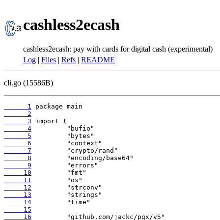
cashless2ecash
cashless2ecash: pay with cards for digital cash (experimental)
Log
|
Files
|
Refs
|
README
cli.go (15586B)
      1
      2
      3
      4
      5
      6
      7
      8
      9
     10
     11
     12
     13
     14
     15
     16