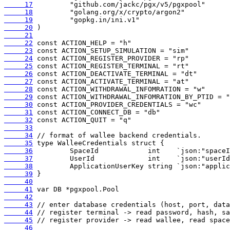
     17
     18
     19
     20
     21
     22
     23
     24
     25
     26
     27
     28
     29
     30
     31
     32
     33
     34
     35
     36
     37
     38
     39
     40
     41
     42
     43
     44
     45
     46