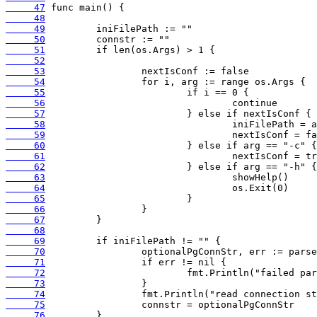
     47
     48
     49
     50
     51
     52
     53
     54
     55
     56
     57
     58
     59
     60
     61
     62
     63
     64
     65
     66
     67
     68
     69
     70
     71
     72
     73
     74
     75
     76