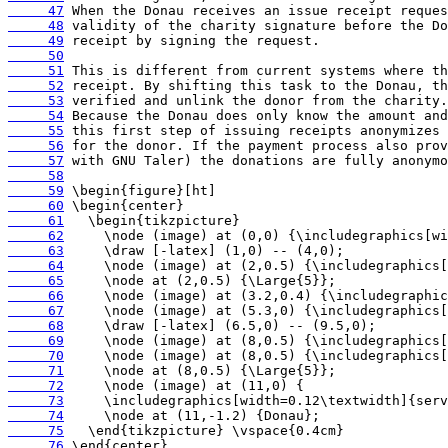
     47
     48
     49
     50
     51
     52
     53
     54
     55
     56
     57
     58
     59
     60
     61
     62
     63
     64
     65
     66
     67
     68
     69
     70
     71
     72
     73
     74
     75
     76