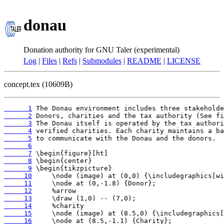
donau
Donation authority for GNU Taler (experimental)
Log
|
Files
|
Refs
|
Submodules
|
README
|
LICENSE
concept.tex (10609B)
      1
      2
      3
      4
      5
      6
      7
      8
      9
     10
     11
     12
     13
     14
     15
     16