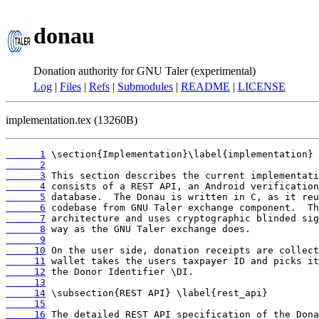
donau
Donation authority for GNU Taler (experimental)
Log
|
Files
|
Refs
|
Submodules
|
README
|
LICENSE
implementation.tex (13260B)
      1
      2
      3
      4
      5
      6
      7
      8
      9
     10
     11
     12
     13
     14
     15
     16