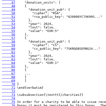
     47
     48
     49
     50
     51
     52
     53
     54
     55
     56
     57
     58
     59
     60
     61
     62
     63
     64
     65
     66
     67
     68
     69
     70
     71
     72
     73
     74
     75
     76