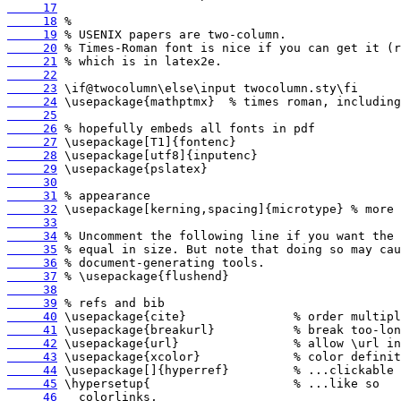
     17
     18
     19
     20
     21
     22
     23
     24
     25
     26
     27
     28
     29
     30
     31
     32
     33
     34
     35
     36
     37
     38
     39
     40
     41
     42
     43
     44
     45
     46