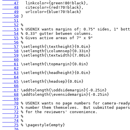
     47
     48
     49
     50
     51
     52
     53
     54
     55
     56
     57
     58
     59
     60
     61
     62
     63
     64
     65
     66
     67
     68
     69
     70
     71
     72
     73
     74
     75
     76