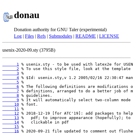
donau
Donation authority for GNU Taler (experimental)
Log
|
Files
|
Refs
|
Submodules
|
README
|
LICENSE
usenix-2020-09.sty (3795B)
      1
      2
      3
      4
      5
      6
      7
      8
      9
     10
     11
     12
     13
     14
     15
     16