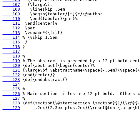
    107
    108
    109
    110
    111
    112
    113
    114
    115
    116
    117
    118
    119
    120
    121
    122
    123
    124
    125
    126
    127
    128
    129
     -.2ex}{2.3ex plus.2ex}{\reset@font\large\bf