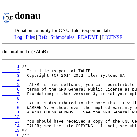
donau
Donation authority for GNU Taler (experimental)
Log
|
Files
|
Refs
|
Submodules
|
README
|
LICENSE
donau-dbinit.c (3745B)
      1
      2
      3
      4
      5
      6
      7
      8
      9
     10
     11
     12
     13
     14
     15
     16