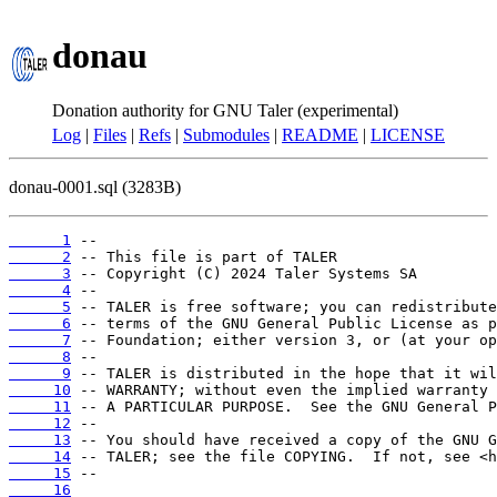
donau
Donation authority for GNU Taler (experimental)
Log
|
Files
|
Refs
|
Submodules
|
README
|
LICENSE
donau-0001.sql (3283B)
      1
      2
      3
      4
      5
      6
      7
      8
      9
     10
     11
     12
     13
     14
     15
     16