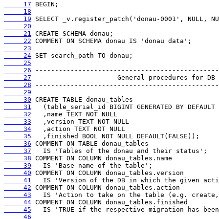
     17
     18
     19
     20
     21
     22
     23
     24
     25
     26
     27
     28
     29
     30
     31
     32
     33
     34
     35
     36
     37
     38
     39
     40
     41
     42
     43
     44
     45
     46