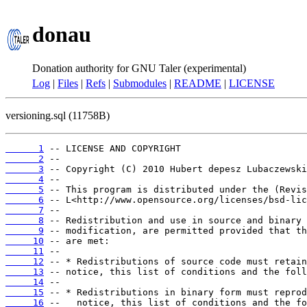
donau
Donation authority for GNU Taler (experimental)
Log
|
Files
|
Refs
|
Submodules
|
README
|
LICENSE
versioning.sql (11758B)
      1
      2
      3
      4
      5
      6
      7
      8
      9
     10
     11
     12
     13
     14
     15
     16