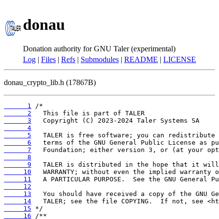
donau
Donation authority for GNU Taler (experimental)
Log
|
Files
|
Refs
|
Submodules
|
README
|
LICENSE
donau_crypto_lib.h (17867B)
      1
      2
      3
      4
      5
      6
      7
      8
      9
     10
     11
     12
     13
     14
     15
     16