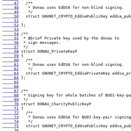
     47
     48
     49
     50
     51
     52
     53
     54
     55
     56
     57
     58
     59
     60
     61
     62
     63
     64
     65
     66
     67
     68
     69
     70
     71
     72
     73
     74
     75
     76