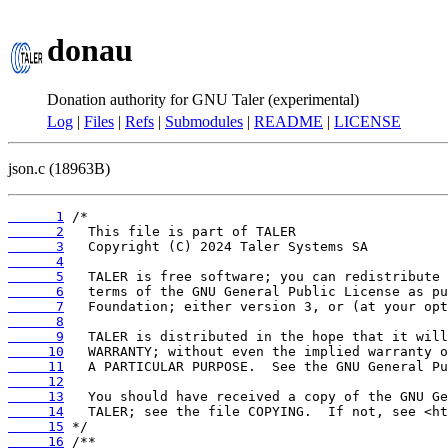
donau
Donation authority for GNU Taler (experimental)
Log
|
Files
|
Refs
|
Submodules
|
README
|
LICENSE
json.c (18963B)
      1
      2
      3
      4
      5
      6
      7
      8
      9
     10
     11
     12
     13
     14
     15
     16