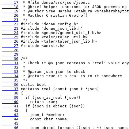
     17
     18
     19
     20
     21
     22
     23
     24
     25
     26
     27
     28
     29
     30
     31
     32
     33
     34
     35
     36
     37
     38
     39
     40
     41
     42
     43
     44
     45
     46