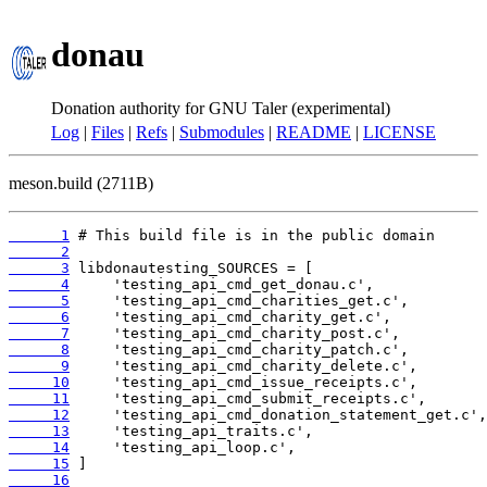
donau
Donation authority for GNU Taler (experimental)
Log
|
Files
|
Refs
|
Submodules
|
README
|
LICENSE
meson.build (2711B)
      1
      2
      3
      4
      5
      6
      7
      8
      9
     10
     11
     12
     13
     14
     15
     16