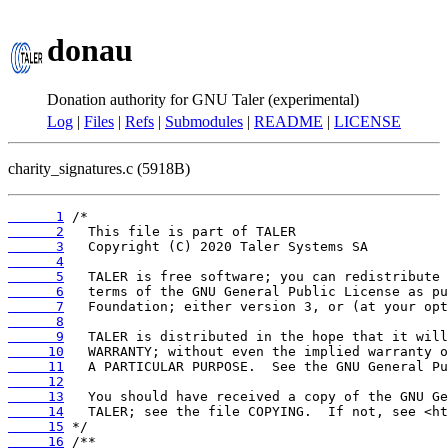
donau
Donation authority for GNU Taler (experimental)
Log
|
Files
|
Refs
|
Submodules
|
README
|
LICENSE
charity_signatures.c (5918B)
      1
      2
      3
      4
      5
      6
      7
      8
      9
     10
     11
     12
     13
     14
     15
     16