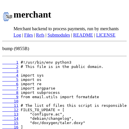
merchant
Merchant backend to process payments, run by merchants
Log
|
Files
|
Refs
|
Submodules
|
README
|
LICENSE
bump (9855B)
      1
      2
      3
      4
      5
      6
      7
      8
      9
     10
     11
     12
     13
     14
     15
     16