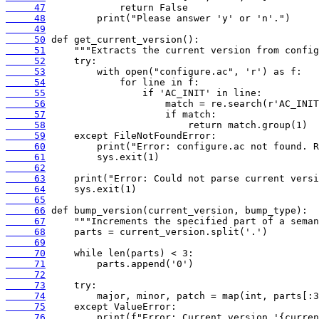
     47
     48
     49
     50
     51
     52
     53
     54
     55
     56
     57
     58
     59
     60
     61
     62
     63
     64
     65
     66
     67
     68
     69
     70
     71
     72
     73
     74
     75
     76