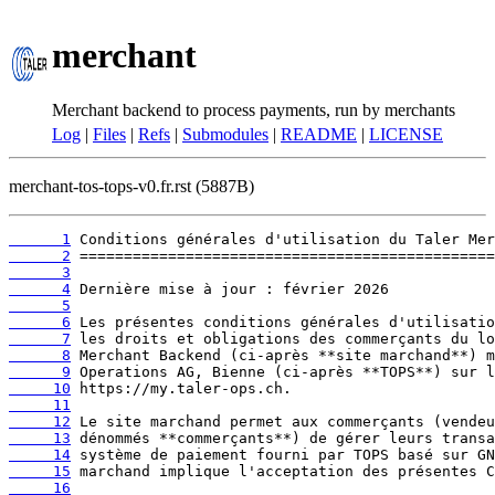
merchant
Merchant backend to process payments, run by merchants
Log
|
Files
|
Refs
|
Submodules
|
README
|
LICENSE
merchant-tos-tops-v0.fr.rst (5887B)
      1
      2
      3
      4
      5
      6
      7
      8
      9
     10
     11
     12
     13
     14
     15
     16