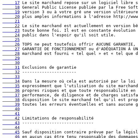
     17
     18
     19
     20
     21
     22
     23
     24
     25
     26
     27
     28
     29
     30
     31
     32
     33
     34
     35
     36
     37
     38
     39
     40
     41
     42
     43
     44
     45
     46