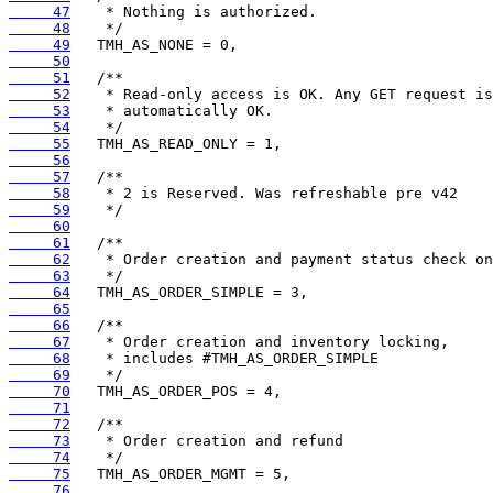
     47
     48
     49
     50
     51
     52
     53
     54
     55
     56
     57
     58
     59
     60
     61
     62
     63
     64
     65
     66
     67
     68
     69
     70
     71
     72
     73
     74
     75
     76