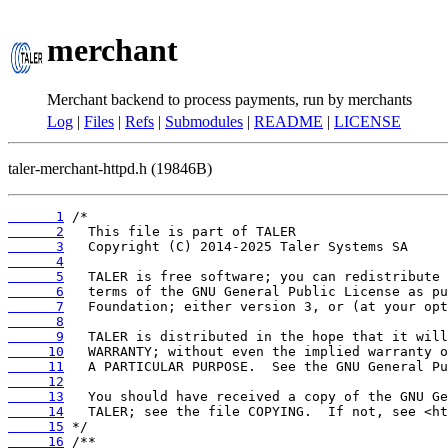
merchant
Merchant backend to process payments, run by merchants
Log
|
Files
|
Refs
|
Submodules
|
README
|
LICENSE
taler-merchant-httpd.h (19846B)
      1
      2
      3
      4
      5
      6
      7
      8
      9
     10
     11
     12
     13
     14
     15
     16