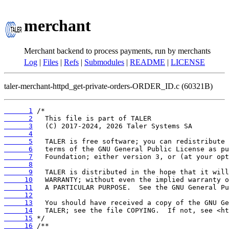
merchant
Merchant backend to process payments, run by merchants
Log
|
Files
|
Refs
|
Submodules
|
README
|
LICENSE
taler-merchant-httpd_get-private-orders-ORDER_ID.c (60321B)
      1
      2
      3
      4
      5
      6
      7
      8
      9
     10
     11
     12
     13
     14
     15
     16