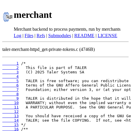
merchant
Merchant backend to process payments, run by merchants
Log
|
Files
|
Refs
|
Submodules
|
README
|
LICENSE
taler-merchant-httpd_get-private-tokens.c (4746B)
      1
      2
      3
      4
      5
      6
      7
      8
      9
     10
     11
     12
     13
     14
     15
     16