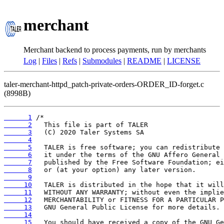
merchant
Merchant backend to process payments, run by merchants
Log
|
Files
|
Refs
|
Submodules
|
README
|
LICENSE
taler-merchant-httpd_patch-private-orders-ORDER_ID-forget.c
(8998B)
      1
      2
      3
      4
      5
      6
      7
      8
      9
     10
     11
     12
     13
     14
     15