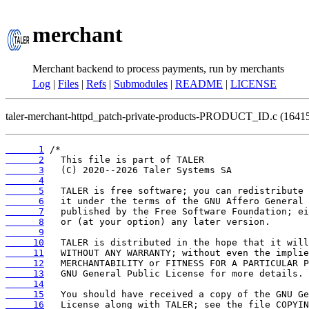
merchant
Merchant backend to process payments, run by merchants
Log
|
Files
|
Refs
|
Submodules
|
README
|
LICENSE
taler-merchant-httpd_patch-private-products-PRODUCT_ID.c (1641
      1
      2
      3
      4
      5
      6
      7
      8
      9
     10
     11
     12
     13
     14
     15
     16