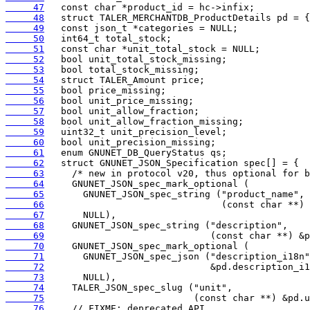
     47
     48
     49
     50
     51
     52
     53
     54
     55
     56
     57
     58
     59
     60
     61
     62
     63
     64
     65
     66
     67
     68
     69
     70
     71
     72
     73
     74
     75
     76