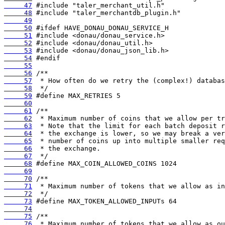
     47
     48
     49
     50
     51
     52
     53
     54
     55
     56
     57
     58
     59
     60
     61
     62
     63
     64
     65
     66
     67
     68
     69
     70
     71
     72
     73
     74
     75
     76