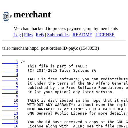
merchant
Merchant backend to process payments, run by merchants
Log
|
Files
|
Refs
|
Submodules
|
README
|
LICENSE
taler-merchant-httpd_post-orders-ID-pay.c (154805B)
      1
      2
      3
      4
      5
      6
      7
      8
      9
     10
     11
     12
     13
     14
     15
     16