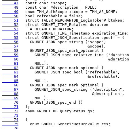
     47
     48
     49
     50
     51
     52
     53
     54
     55
     56
     57
     58
     59
     60
     61
     62
     63
     64
     65
     66
     67
     68
     69
     70
     71
     72
     73
     74
     75
     76