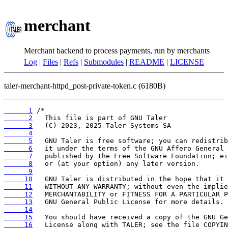
merchant
Merchant backend to process payments, run by merchants
Log
|
Files
|
Refs
|
Submodules
|
README
|
LICENSE
taler-merchant-httpd_post-private-token.c (6180B)
      1
      2
      3
      4
      5
      6
      7
      8
      9
     10
     11
     12
     13
     14
     15
     16