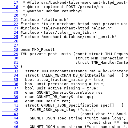
     17
     18
     19
     20
     21
     22
     23
     24
     25
     26
     27
     28
     29
     30
     31
     32
     33
     34
     35
     36
     37
     38
     39
     40
     41
     42
     43
     44
     45
     46