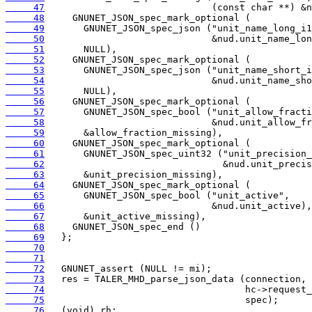
     47
     48
     49
     50
     51
     52
     53
     54
     55
     56
     57
     58
     59
     60
     61
     62
     63
     64
     65
     66
     67
     68
     69
     70
     71
     72
     73
     74
     75
     76