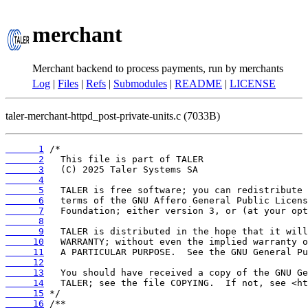
merchant
Merchant backend to process payments, run by merchants
Log
|
Files
|
Refs
|
Submodules
|
README
|
LICENSE
taler-merchant-httpd_post-private-units.c (7033B)
      1
      2
      3
      4
      5
      6
      7
      8
      9
     10
     11
     12
     13
     14
     15
     16