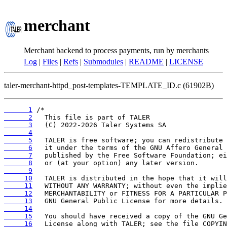
merchant
Merchant backend to process payments, run by merchants
Log
|
Files
|
Refs
|
Submodules
|
README
|
LICENSE
taler-merchant-httpd_post-templates-TEMPLATE_ID.c (61902B)
      1
      2
      3
      4
      5
      6
      7
      8
      9
     10
     11
     12
     13
     14
     15
     16