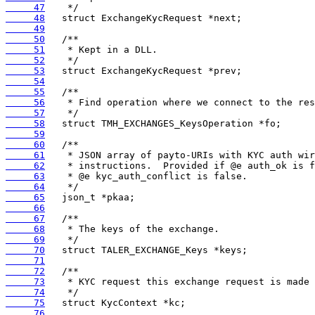
     47
     48
     49
     50
     51
     52
     53
     54
     55
     56
     57
     58
     59
     60
     61
     62
     63
     64
     65
     66
     67
     68
     69
     70
     71
     72
     73
     74
     75
     76