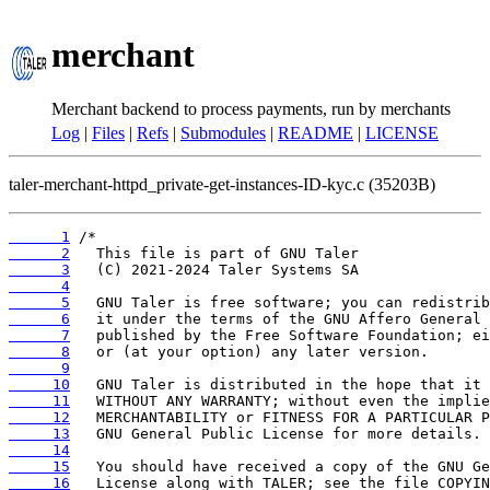
merchant
Merchant backend to process payments, run by merchants
Log
|
Files
|
Refs
|
Submodules
|
README
|
LICENSE
taler-merchant-httpd_private-get-instances-ID-kyc.c (35203B)
      1
      2
      3
      4
      5
      6
      7
      8
      9
     10
     11
     12
     13
     14
     15
     16