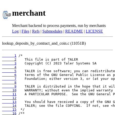
merchant
Merchant backend to process payments, run by merchants
Log
|
Files
|
Refs
|
Submodules
|
README
|
LICENSE
lookup_deposits_by_contract_and_coin.c (11051B)
      1
      2
      3
      4
      5
      6
      7
      8
      9
     10
     11
     12
     13
     14
     15
     16