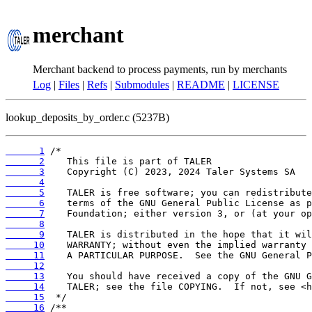
merchant
Merchant backend to process payments, run by merchants
Log
|
Files
|
Refs
|
Submodules
|
README
|
LICENSE
lookup_deposits_by_order.c (5237B)
      1
      2
      3
      4
      5
      6
      7
      8
      9
     10
     11
     12
     13
     14
     15
     16