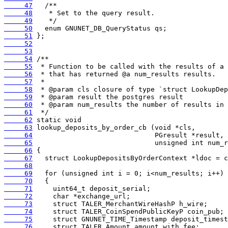
     47
     48
     49
     50
     51
     52
     53
     54
     55
     56
     57
     58
     59
     60
     61
     62
     63
     64
     65
     66
     67
     68
     69
     70
     71
     72
     73
     74
     75
     76