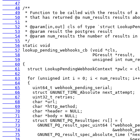
     47
     48
     49
     50
     51
     52
     53
     54
     55
     56
     57
     58
     59
     60
     61
     62
     63
     64
     65
     66
     67
     68
     69
     70
     71
     72
     73
     74
     75
     76