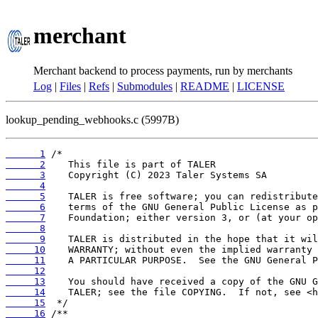
merchant
Merchant backend to process payments, run by merchants
Log
|
Files
|
Refs
|
Submodules
|
README
|
LICENSE
lookup_pending_webhooks.c (5997B)
      1
      2
      3
      4
      5
      6
      7
      8
      9
     10
     11
     12
     13
     14
     15
     16