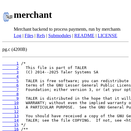
merchant
Merchant backend to process payments, run by merchants
Log
|
Files
|
Refs
|
Submodules
|
README
|
LICENSE
pg.c (4200B)
      1
      2
      3
      4
      5
      6
      7
      8
      9
     10
     11
     12
     13
     14
     15
     16