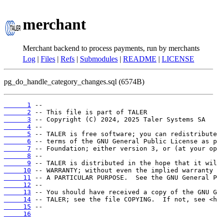
merchant
Merchant backend to process payments, run by merchants
Log
|
Files
|
Refs
|
Submodules
|
README
|
LICENSE
pg_do_handle_category_changes.sql (6574B)
      1
      2
      3
      4
      5
      6
      7
      8
      9
     10
     11
     12
     13
     14
     15
     16