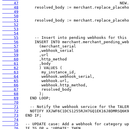
     47
     48
     49
     50
     51
     52
     53
     54
     55
     56
     57
     58
     59
     60
     61
     62
     63
     64
     65
     66
     67
     68
     69
     70
     71
     72
     73
     74
     75
     76