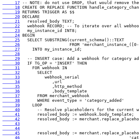
     17
     18
     19
     20
     21
     22
     23
     24
     25
     26
     27
     28
     29
     30
     31
     32
     33
     34
     35
     36
     37
     38
     39
     40
     41
     42
     43
     44
     45
     46