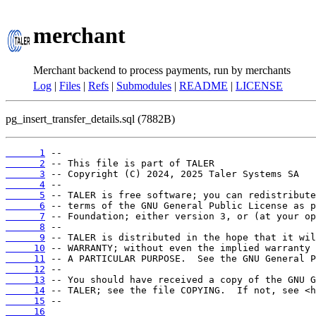
merchant
Merchant backend to process payments, run by merchants
Log
|
Files
|
Refs
|
Submodules
|
README
|
LICENSE
pg_insert_transfer_details.sql (7882B)
      1
      2
      3
      4
      5
      6
      7
      8
      9
     10
     11
     12
     13
     14
     15
     16