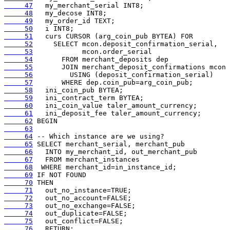
     47
     48
     49
     50
     51
     52
     53
     54
     55
     56
     57
     58
     59
     60
     61
     62
     63
     64
     65
     66
     67
     68
     69
     70
     71
     72
     73
     74
     75
     76