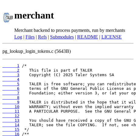
merchant
Merchant backend to process payments, run by merchants
Log
|
Files
|
Refs
|
Submodules
|
README
|
LICENSE
pg_lookup_login_tokens.c (5643B)
      1
      2
      3
      4
      5
      6
      7
      8
      9
     10
     11
     12
     13
     14
     15
     16