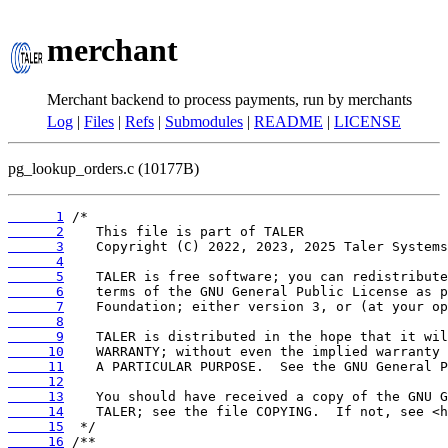
merchant
Merchant backend to process payments, run by merchants
Log
|
Files
|
Refs
|
Submodules
|
README
|
LICENSE
pg_lookup_orders.c (10177B)
      1
      2
      3
      4
      5
      6
      7
      8
      9
     10
     11
     12
     13
     14
     15
     16