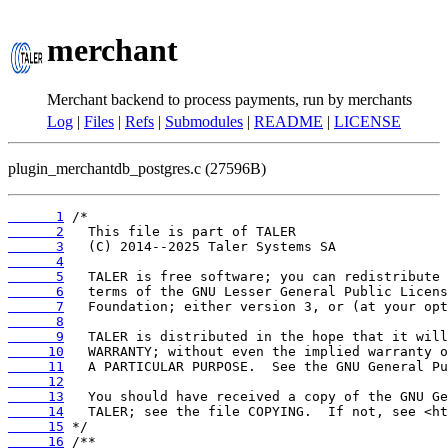
merchant
Merchant backend to process payments, run by merchants
Log
|
Files
|
Refs
|
Submodules
|
README
|
LICENSE
plugin_merchantdb_postgres.c (27596B)
      1
      2
      3
      4
      5
      6
      7
      8
      9
     10
     11
     12
     13
     14
     15
     16