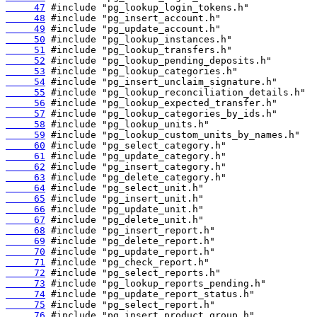
     47
     48
     49
     50
     51
     52
     53
     54
     55
     56
     57
     58
     59
     60
     61
     62
     63
     64
     65
     66
     67
     68
     69
     70
     71
     72
     73
     74
     75
     76