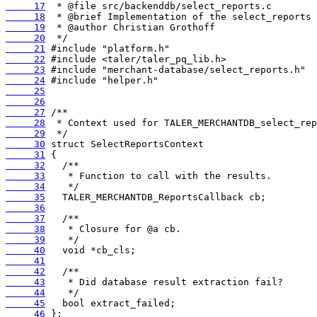
     17
     18
     19
     20
     21
     22
     23
     24
     25
     26
     27
     28
     29
     30
     31
     32
     33
     34
     35
     36
     37
     38
     39
     40
     41
     42
     43
     44
     45
     46