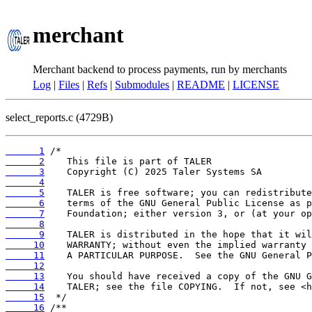
merchant
Merchant backend to process payments, run by merchants
Log
|
Files
|
Refs
|
Submodules
|
README
|
LICENSE
select_reports.c (4729B)
      1
      2
      3
      4
      5
      6
      7
      8
      9
     10
     11
     12
     13
     14
     15
     16