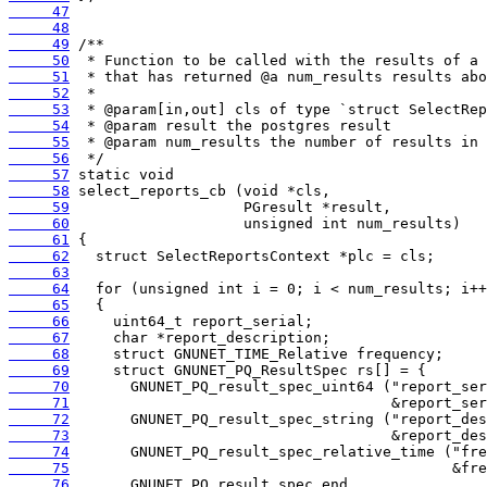
     47
     48
     49
     50
     51
     52
     53
     54
     55
     56
     57
     58
     59
     60
     61
     62
     63
     64
     65
     66
     67
     68
     69
     70
     71
     72
     73
     74
     75
     76