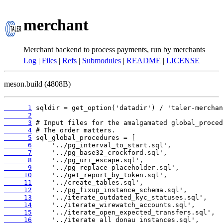
merchant
Merchant backend to process payments, run by merchants
Log
|
Files
|
Refs
|
Submodules
|
README
|
LICENSE
meson.build (4808B)
      1
      2
      3
      4
      5
      6
      7
      8
      9
     10
     11
     12
     13
     14
     15
     16