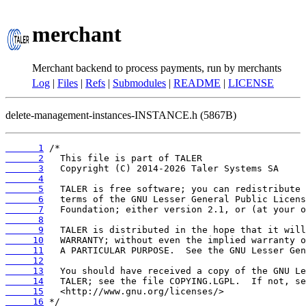
merchant
Merchant backend to process payments, run by merchants
Log
|
Files
|
Refs
|
Submodules
|
README
|
LICENSE
delete-management-instances-INSTANCE.h (5867B)
      1
      2
      3
      4
      5
      6
      7
      8
      9
     10
     11
     12
     13
     14
     15
     16