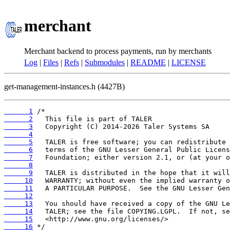
merchant
Merchant backend to process payments, run by merchants
Log
|
Files
|
Refs
|
Submodules
|
README
|
LICENSE
get-management-instances.h (4427B)
      1
      2
      3
      4
      5
      6
      7
      8
      9
     10
     11
     12
     13
     14
     15
     16