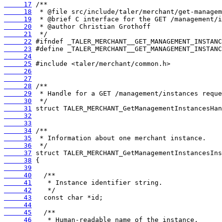
     17
     18
     19
     20
     21
     22
     23
     24
     25
     26
     27
     28
     29
     30
     31
     32
     33
     34
     35
     36
     37
     38
     39
     40
     41
     42
     43
     44
     45
     46