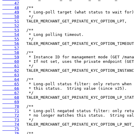
     47
     48
     49
     50
     51
     52
     53
     54
     55
     56
     57
     58
     59
     60
     61
     62
     63
     64
     65
     66
     67
     68
     69
     70
     71
     72
     73
     74
     75
     76