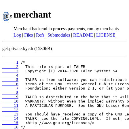
merchant
Merchant backend to process payments, run by merchants
Log
|
Files
|
Refs
|
Submodules
|
README
|
LICENSE
get-private-kyc.h (15806B)
      1
      2
      3
      4
      5
      6
      7
      8
      9
     10
     11
     12
     13
     14
     15
     16