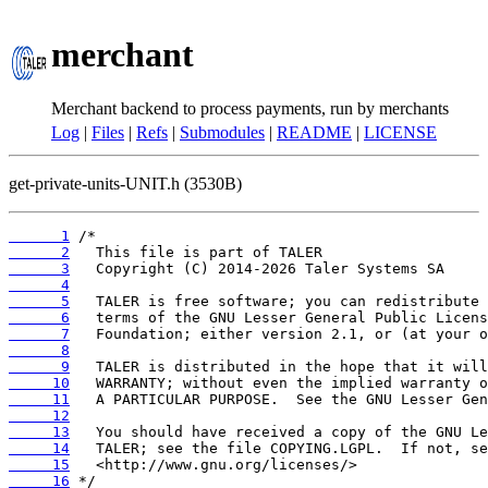
merchant
Merchant backend to process payments, run by merchants
Log
|
Files
|
Refs
|
Submodules
|
README
|
LICENSE
get-private-units-UNIT.h (3530B)
      1
      2
      3
      4
      5
      6
      7
      8
      9
     10
     11
     12
     13
     14
     15
     16