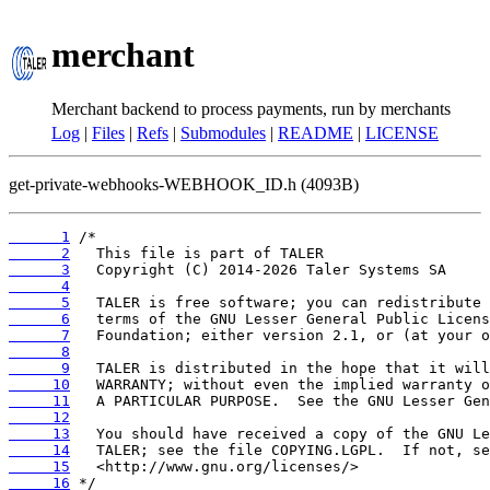
merchant
Merchant backend to process payments, run by merchants
Log
|
Files
|
Refs
|
Submodules
|
README
|
LICENSE
get-private-webhooks-WEBHOOK_ID.h (4093B)
      1
      2
      3
      4
      5
      6
      7
      8
      9
     10
     11
     12
     13
     14
     15
     16