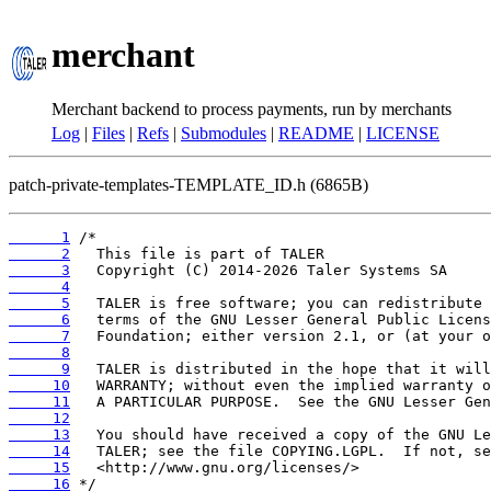
merchant
Merchant backend to process payments, run by merchants
Log
|
Files
|
Refs
|
Submodules
|
README
|
LICENSE
patch-private-templates-TEMPLATE_ID.h (6865B)
      1
      2
      3
      4
      5
      6
      7
      8
      9
     10
     11
     12
     13
     14
     15
     16