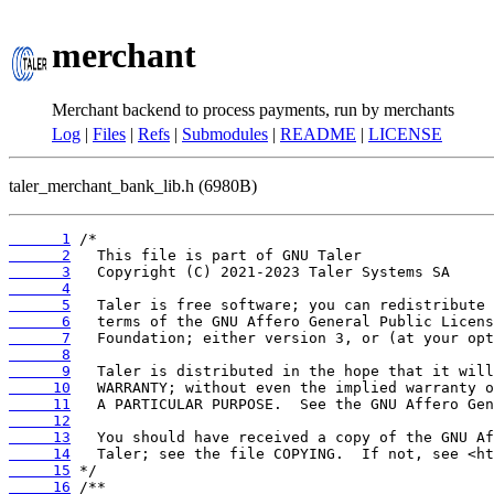
merchant
Merchant backend to process payments, run by merchants
Log
|
Files
|
Refs
|
Submodules
|
README
|
LICENSE
taler_merchant_bank_lib.h (6980B)
      1
      2
      3
      4
      5
      6
      7
      8
      9
     10
     11
     12
     13
     14
     15
     16