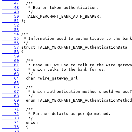
     47
     48
     49
     50
     51
     52
     53
     54
     55
     56
     57
     58
     59
     60
     61
     62
     63
     64
     65
     66
     67
     68
     69
     70
     71
     72
     73
     74
     75
     76