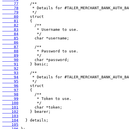
     77
     78
     79
     80
     81
     82
     83
     84
     85
     86
     87
     88
     89
     90
     91
     92
     93
     94
     95
     96
     97
     98
     99
    100
    101
    102
    103
    104
    105
    106