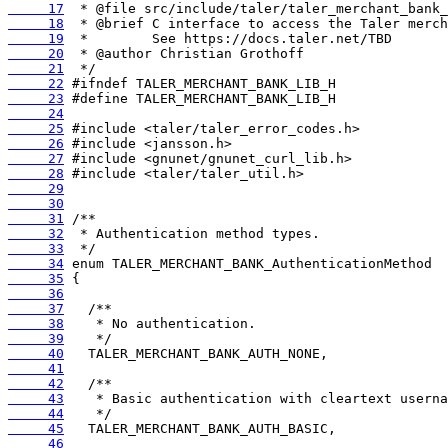
     17
     18
     19
     20
     21
     22
     23
     24
     25
     26
     27
     28
     29
     30
     31
     32
     33
     34
     35
     36
     37
     38
     39
     40
     41
     42
     43
     44
     45
     46