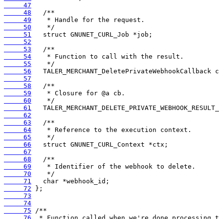
     47
     48
     49
     50
     51
     52
     53
     54
     55
     56
     57
     58
     59
     60
     61
     62
     63
     64
     65
     66
     67
     68
     69
     70
     71
     72
     73
     74
     75
     76