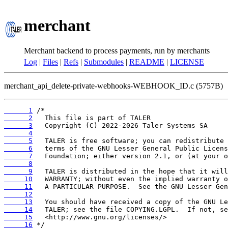
merchant
Merchant backend to process payments, run by merchants
Log
|
Files
|
Refs
|
Submodules
|
README
|
LICENSE
merchant_api_delete-private-webhooks-WEBHOOK_ID.c (5757B)
      1
      2
      3
      4
      5
      6
      7
      8
      9
     10
     11
     12
     13
     14
     15
     16