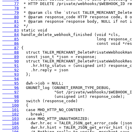
     77
     78
     79
     80
     81
     82
     83
     84
     85
     86
     87
     88
     89
     90
     91
     92
     93
     94
     95
     96
     97
     98
     99
    100
    101
    102
    103
    104
    105
    106