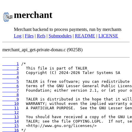
merchant
Merchant backend to process payments, run by merchants
Log
|
Files
|
Refs
|
Submodules
|
README
|
LICENSE
merchant_api_get-private-donau.c (9025B)
      1
      2
      3
      4
      5
      6
      7
      8
      9
     10
     11
     12
     13
     14
     15
     16