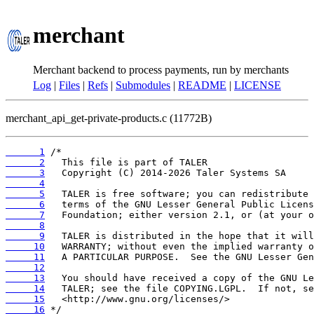
merchant
Merchant backend to process payments, run by merchants
Log
|
Files
|
Refs
|
Submodules
|
README
|
LICENSE
merchant_api_get-private-products.c (11772B)
      1
      2
      3
      4
      5
      6
      7
      8
      9
     10
     11
     12
     13
     14
     15
     16