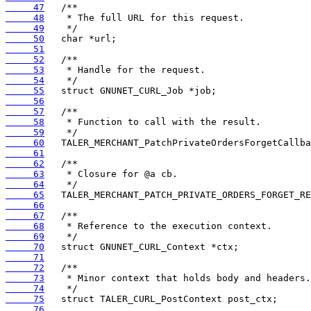
     47
     48
     49
     50
     51
     52
     53
     54
     55
     56
     57
     58
     59
     60
     61
     62
     63
     64
     65
     66
     67
     68
     69
     70
     71
     72
     73
     74
     75
     76