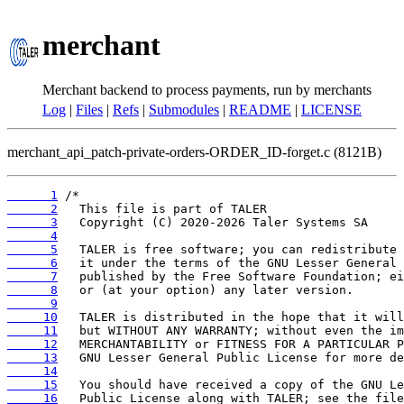
merchant
Merchant backend to process payments, run by merchants
Log
|
Files
|
Refs
|
Submodules
|
README
|
LICENSE
merchant_api_patch-private-orders-ORDER_ID-forget.c (8121B)
      1
      2
      3
      4
      5
      6
      7
      8
      9
     10
     11
     12
     13
     14
     15
     16