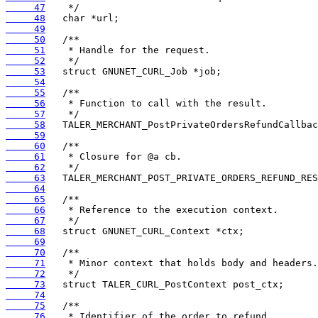
     47
     48
     49
     50
     51
     52
     53
     54
     55
     56
     57
     58
     59
     60
     61
     62
     63
     64
     65
     66
     67
     68
     69
     70
     71
     72
     73
     74
     75
     76