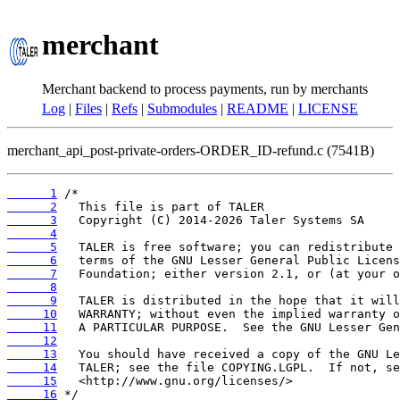
merchant
Merchant backend to process payments, run by merchants
Log
|
Files
|
Refs
|
Submodules
|
README
|
LICENSE
merchant_api_post-private-orders-ORDER_ID-refund.c (7541B)
      1
      2
      3
      4
      5
      6
      7
      8
      9
     10
     11
     12
     13
     14
     15
     16