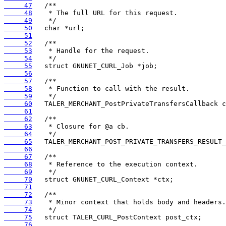
     47
     48
     49
     50
     51
     52
     53
     54
     55
     56
     57
     58
     59
     60
     61
     62
     63
     64
     65
     66
     67
     68
     69
     70
     71
     72
     73
     74
     75
     76