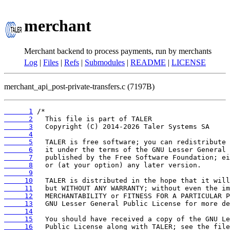
merchant
Merchant backend to process payments, run by merchants
Log
|
Files
|
Refs
|
Submodules
|
README
|
LICENSE
merchant_api_post-private-transfers.c (7197B)
      1
      2
      3
      4
      5
      6
      7
      8
      9
     10
     11
     12
     13
     14
     15
     16