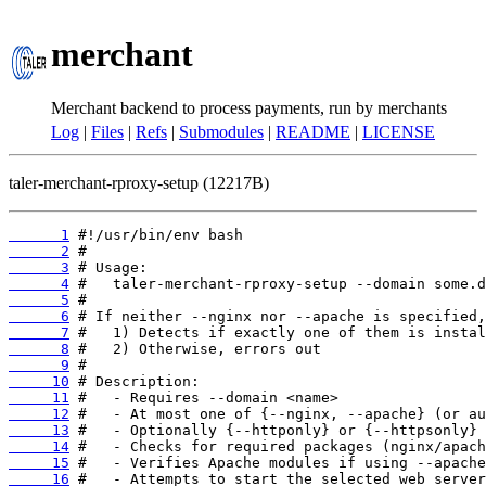
merchant
Merchant backend to process payments, run by merchants
Log
|
Files
|
Refs
|
Submodules
|
README
|
LICENSE
taler-merchant-rproxy-setup (12217B)
      1
      2
      3
      4
      5
      6
      7
      8
      9
     10
     11
     12
     13
     14
     15
     16