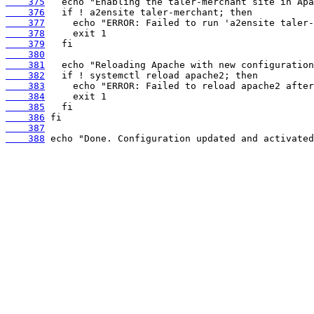
    375
    376
    377
    378
    379
    380
    381
    382
    383
    384
    385
    386
    387
    388
 echo "Done. Configuration updated and activated