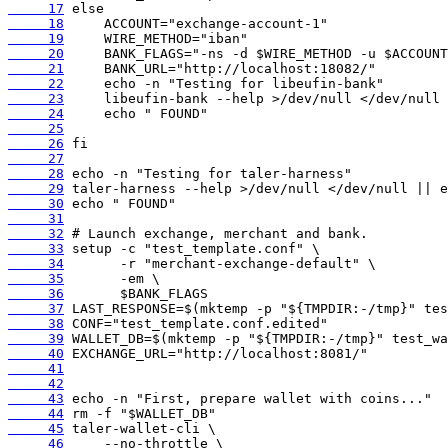
     17
     18
     19
     20
     21
     22
     23
     24
     25
     26
     27
     28
     29
     30
     31
     32
     33
     34
     35
     36
     37
     38
     39
     40
     41
     42
     43
     44
     45
     46