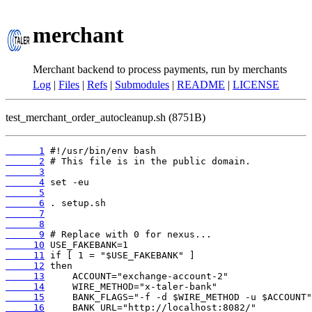
merchant
Merchant backend to process payments, run by merchants
Log
|
Files
|
Refs
|
Submodules
|
README
|
LICENSE
test_merchant_order_autocleanup.sh (8751B)
      1
      2
      3
      4
      5
      6
      7
      8
      9
     10
     11
     12
     13
     14
     15
     16